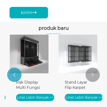
kirim

produk baru
Dudukan
Bangku Pas
Layar
Lihat Lebih Banyak >>
Dorong-Tarik
Lihat Lebih Banyak >>


Ban
Men
Sepa
Lihat