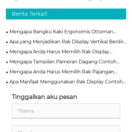
Berita Terkait
Mengapa Bangku Kaki Ergonomis Ottoman
untuk Bawah Meja Menjadi Penting untuk
Apa yang Menjadikan Rak Display Vertikal Berdiri
Kenyamanan Kantor Modern
di Lantai Solusi Paling Efektif untuk Ruang Ritel
Mengapa Anda Harus Memilih Rak Display
dan Pameran Modern
Keramik Vertikal Berpihak Logam untuk Toko
Mengapa Tampilan Pameran Dagang Contoh
Anda
Batu Ubin Penting untuk Ruang Pamer Modern
Mengapa Anda Harus Memilih Rak Pajangan
Ubin yang Dipasang di Dinding untuk Pameran
Apa Manfaat Menggunakan Rak Display Contoh
Dagang guna Mempercantik Booth Anda
Batu Floor Standing untuk Bisnis Anda
Tinggalkan aku pesan