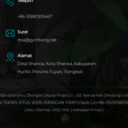
Telepon
+86-15980305467
Surel
mia@gymbong.net
Alamat
Desa Shanxia, ​​Kota Shanxia, ​​Kabupaten
Hui'An, Provinsi Fujian, Tiongkok
2024 Quanzhou Zhongbo Display Props Co., Ltd. Semua Hak Dilindungi 
TEKNIS SITUS WEB:
JARINGAN TIANYU
Jack Lin:+86-155591883
Links
|
Sitemap
|
RSS
|
XML
|
Kebijakan Privasi
|