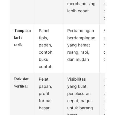
merchandising
berkua
lebih cepat
perti
batas
Panel
Perbandingan
Memb
Tampilan
tipis,
berdampingan
slide
laci /
papan,
yang hemat
halus
tarik
contoh,
ruang, rapi,
detail
buku
dan mudah
cubit
contoh
Pelat,
Visibilitas
Harus
Rak slot
papan,
yang kuat,
menye
vertikal
profil
penelusuran
pemba
format
cepat, bagus
pelin
besar
untuk barang
untuk