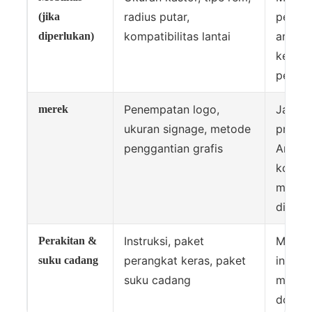
radius putar,
perger
(jika
kompatibilitas lantai
aman 
diperlukan)
ketika 
penuh
Penempatan logo,
Jaga a
merek
ukuran signage, metode
presen
penggantian grafis
Anda t
konsis
mudah
diperb
Instruksi, paket
Mempe
Perakitan &
perangkat keras, paket
instala
suku cadang
suku cadang
mence
downt