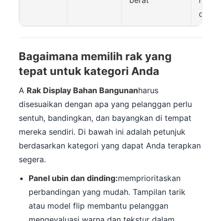
berat
menc
chipp
Bagaimana memilih rak yang
tepat untuk kategori Anda
A
Rak Display Bahan Bangunan
harus
disesuaikan dengan apa yang pelanggan perlu
sentuh, bandingkan, dan bayangkan di tempat
mereka sendiri. Di bawah ini adalah petunjuk
berdasarkan kategori yang dapat Anda terapkan
segera.
Panel ubin dan dinding:
memprioritaskan
perbandingan yang mudah. Tampilan tarik
atau model flip membantu pelanggan
mengevaluasi warna dan tekstur dalam