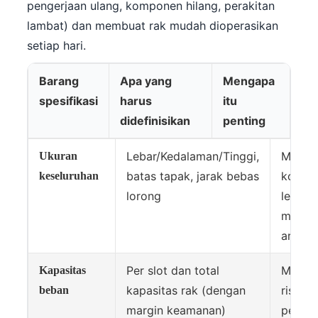
pengerjaan ulang, komponen hilang, perakitan
lambat) dan membuat rak mudah dioperasikan
setiap hari.
Barang
Apa yang
Mengapa
spesifikasi
harus
itu
didefinisikan
penting
Lebar/Kedalaman/Tinggi,
Mence
Ukuran
batas tapak, jarak bebas
konflik
keseluruhan
lorong
letak 
menin
arus p
Per slot dan total
Mengu
Kapasitas
kapasitas rak (dengan
risiko
beban
margin keamanan)
pembe