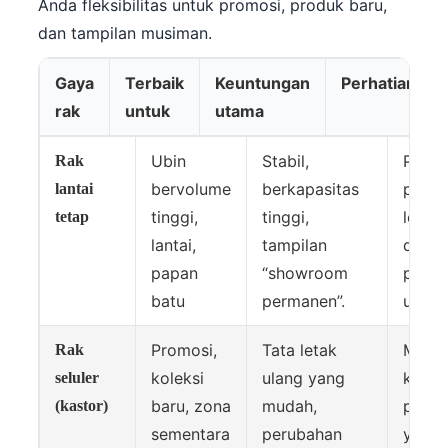
Anda fleksibilitas untuk promosi, produk baru,
dan tampilan musiman.
Gaya
Terbaik
Keuntungan
Perhatian
rak
untuk
utama
Ubin
Stabil,
Perlu
Rak
bervolume
berkapasitas
peren
lantai
tinggi,
tinggi,
lebar
tetap
lantai,
tampilan
dan a
papan
“showroom
pengi
batu
permanen”.
ulang
Promosi,
Tata letak
Memb
Rak
koleksi
ulang yang
kasto
seluler
baru, zona
mudah,
peng
(kastor)
sementara
perubahan
yang