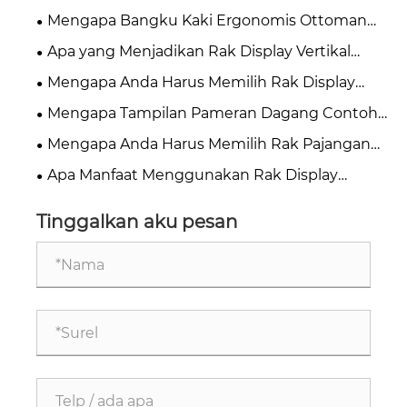
Mengapa Bangku Kaki Ergonomis Ottoman
untuk Bawah Meja Menjadi Penting untuk
Apa yang Menjadikan Rak Display Vertikal
Kenyamanan Kantor Modern
Berdiri di Lantai Solusi Paling Efektif untuk
Mengapa Anda Harus Memilih Rak Display
Ruang Ritel dan Pameran Modern
Keramik Vertikal Berpihak Logam untuk Toko
Mengapa Tampilan Pameran Dagang Contoh
Anda
Batu Ubin Penting untuk Ruang Pamer Modern
Mengapa Anda Harus Memilih Rak Pajangan
Ubin yang Dipasang di Dinding untuk Pameran
Apa Manfaat Menggunakan Rak Display
Dagang guna Mempercantik Booth Anda
Contoh Batu Floor Standing untuk Bisnis Anda
Tinggalkan aku pesan