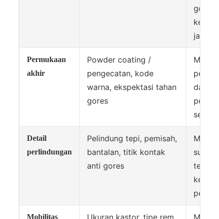
goyang
kegaga
jangka
Powder coating /
Melind
Permukaan
pengecatan, kode
penam
akhir
warna, ekspektasi tahan
dalam
gores
penan
sehari-
Pelindung tepi, pemisah,
Mence
Detail
bantalan, titik kontak
sudut
perlindungan
anti gores
terkel
keluha
pelan
Ukuran kastor, tipe rem,
Memas
Mobilitas